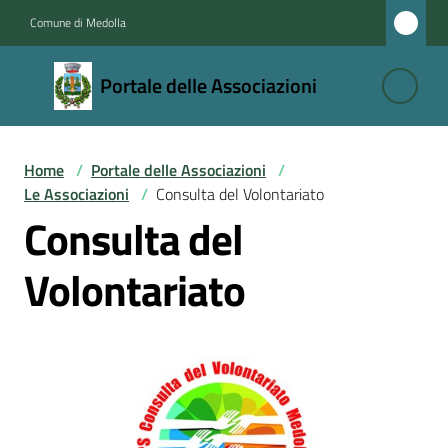
Vai al contenuto
Vai alla navigazione
Vai al footer
Comune di Medolla
Portale
Portale delle Associazioni
delle
Associazioni
Home
/
Portale delle Associazioni
/
Le Associazioni
/
Consulta del Volontariato
Le
Consulta del
Associazioni
Volontariato
Le
Associazioni
Sportive