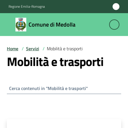
Vai al contenuto
Vai alla navigazione
Vai al footer
Regione Emilia-Romagna
Comune
Comune di Medolla
di
Medolla
Home
/
Servizi
/
Mobilità e trasporti
Mobilità e trasporti
Amministrazione
Novità
Servizi
Menu selezionato
Vivere
il
Comune