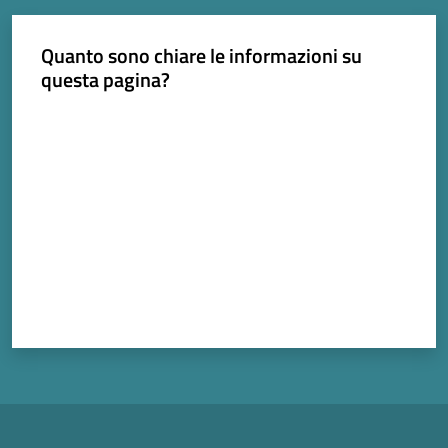
Amministrazione
Quanto sono chiare le informazioni su
questa pagina?
Novità
Valuta da 1 a 5 stelle
Servizi
Vivere il Comune