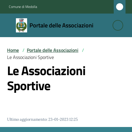
Vai al contenuto
Vai alla navigazione
Vai al footer
Comune di Medolla
Portale
Portale delle Associazioni
delle
Associazioni
Home
/
Portale delle Associazioni
/
Le Associazioni Sportive
Le
Le Associazioni
Associazioni
Sportive
Le
Associazioni
Sportive
Ultimo aggiornamento
:
23-01-2023 12:25