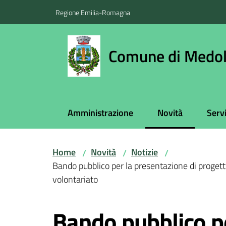
Vai al contenuto
Vai alla navigazione
Vai al footer
Regione Emilia-Romagna
Comune di Medol
Amministrazione
Novità
Servi
Menu selezionato
Home
Novità
Notizie
/
/
/
Bando pubblico per la presentazione di progetti
volontariato
Salta al contenuto
Bando pubblico p