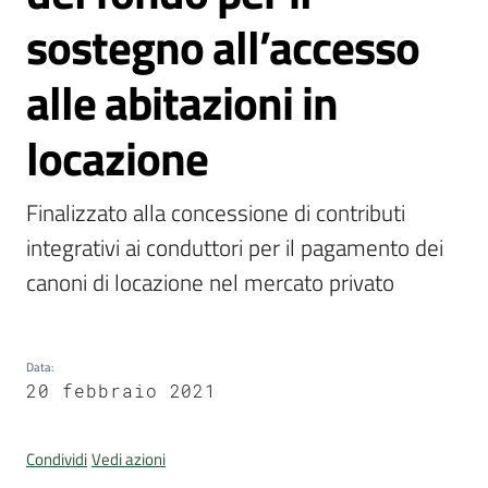
sostegno all’accesso
alle abitazioni in
Portale
locazione
Associazioni
Newsletter
Finalizzato alla concessione di contributi 
integrativi ai conduttori per il pagamento dei 
Prenota
canoni di locazione nel mercato privato
appuntamento
Sportello
telematico
Data
:
20 febbraio 2021
SUE
Tutti
Condividi
Vedi azioni
gli