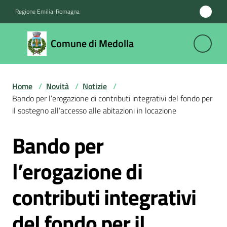
Vai al contenuto
Vai alla navigazione
Vai al footer
Regione Emilia-Romagna
Comune
Comune di Medolla
di
Medolla
Home
/
Novità
/
Notizie
/
Bando per l’erogazione di contributi integrativi del fondo per
Amministrazione
il sostegno all’accesso alle abitazioni in locazione
Bando per
Novità
Salta al contenuto
Menu selezionato
l’erogazione di
Servizi
contributi integrativi
Vivere
il
del fondo per il
Comune