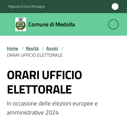
Vai al contenuto
Vai alla navigazione
Vai al footer
Regione Emilia-Romagna
Comune
Comune di Medolla
di
Medolla
Home
/
Novità
/
Avvisi
/
ORARI UFFICIO ELETTORALE
Amministrazione
ORARI UFFICIO
Salta al contenuto
Novità
Menu selezionato
ELETTORALE
Servizi
In occasione delle elezioni europee e 
Vivere
amministrative 2024
il
Comune