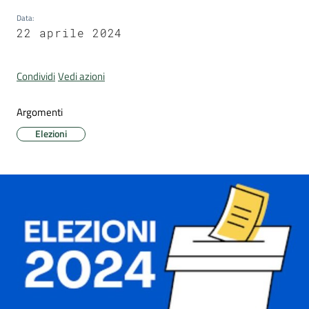
Data
:
22 aprile 2024
Portale
Condividi
Vedi azioni
Associazioni
Argomenti
Newsletter
Elezioni
Prenota
appuntamento
Sportello
telematico
SUE
Tutti
gli