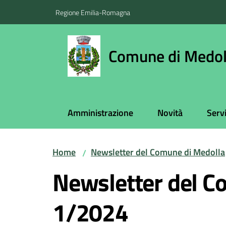
Vai al contenuto
Vai alla navigazione
Vai al footer
Regione Emilia-Romagna
Comune di Medol
Amministrazione
Novità
Servi
Home
Newsletter del Comune di Medolla
/
Newsletter del C
1/2024