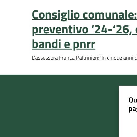
Consiglio comunale: 
preventivo ‘24-‘26, 
bandi e pnrr
L’assessora Franca Paltrinieri:”In cinque anni d
Qu
pa
Valut