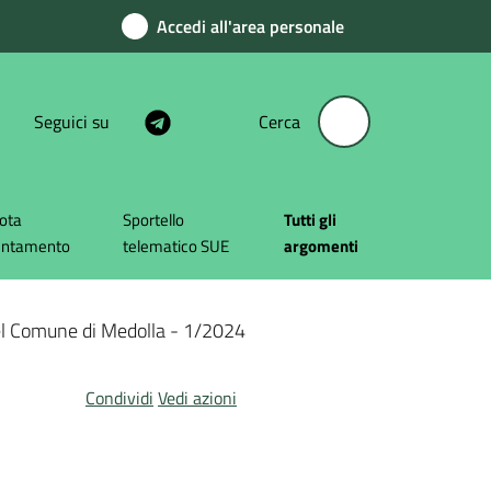
Accedi all'area personale
Seguici su
Cerca
ota
Sportello
Tutti gli
untamento
telematico SUE
argomenti
l Comune di Medolla - 1/2024
Condividi
Vedi azioni