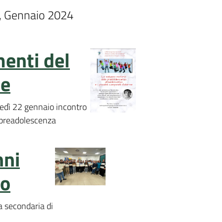
, Gennaio 2024
enti del
ie
edì 22 gennaio incontro
 preadolescenza
nni
io
la secondaria di