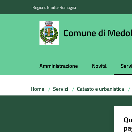
Vai al contenuto
Vai alla navigazione
Vai al footer
Regione Emilia-Romagna
Comune di Medol
Amministrazione
Novità
Servi
Menu
Home
Servizi
Catasto e urbanistica
/
/
/
Qu
pa