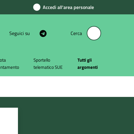
Accedi all'area personale
Seguici su
Cerca
ota
Sportello
Tutti gli
untamento
telematico SUE
argomenti