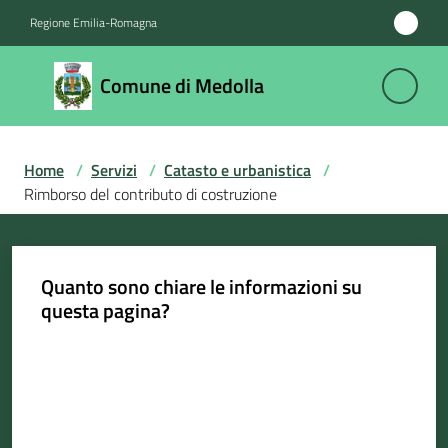
Vai al contenuto
Vai alla navigazione
Vai al footer
Regione Emilia-Romagna
Comune
Comune di Medolla
di
Medolla
Home
/
Servizi
/
Catasto e urbanistica
/
Rimborso del contributo di costruzione
Amministrazione
Novità
Quanto sono chiare le informazioni su
questa pagina?
Servizi
Menu selezionato
Valuta da 1 a 5 stelle
Vivere
il
Comune