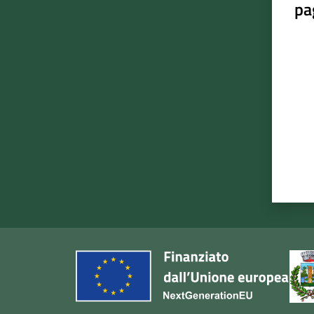
pa
Valut