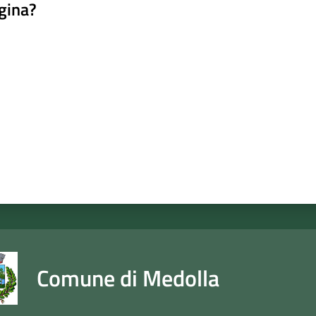
gina?
a da 1 a 5 stelle
Comune di Medolla