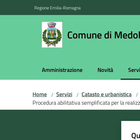
Vai al contenuto
Vai alla navigazione
Vai al footer
Regione Emilia-Romagna
Comune di Medol
Amministrazione
Novità
Servi
Menu
Home
Servizi
Catasto e urbanistica
/
/
/
Procedura abilitativa semplificata per la realiz
Qu