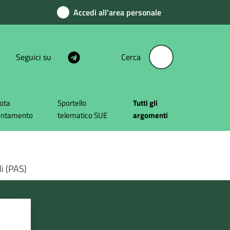
Accedi all'area personale
Seguici su
Cerca
ota
Sportello
Tutti gli
untamento
telematico SUE
argomenti
li (PAS)