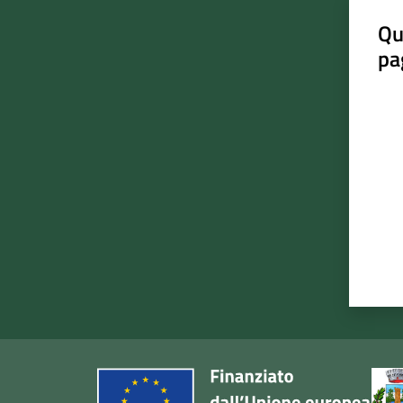
Qu
pa
Valut