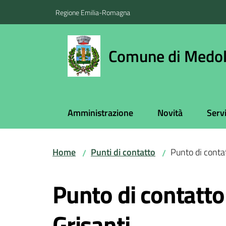
Vai al contenuto
Vai alla navigazione
Vai al footer
Regione Emilia-Romagna
Comune di Medol
Amministrazione
Novità
Servi
Home
Punti di contatto
Punto di contat
/
/
Salta al contenuto
Punto di contatto
Grisanti