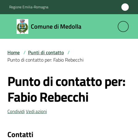
Vai al contenuto
Vai alla navigazione
Vai al footer
Regione Emilia-Romagna
Comune
Comune di Medolla
di
Medolla
Home
/
Punti di contatto
/
Punto di contatto per: Fabio Rebecchi
Amministrazione
Punto di contatto per:
Salta al contenuto
Novità
Fabio Rebecchi
Servizi
Condividi
Vedi azioni
Vivere
il
Comune
Contatti