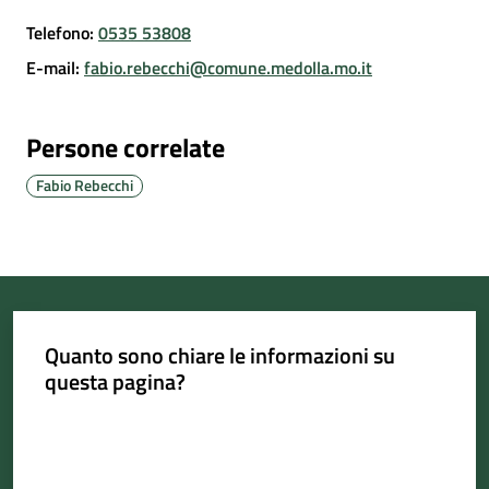
Telefono
:
0535 53808
E-mail
:
fabio.rebecchi@comune.medolla.mo.it
Portale
Associazioni
Persone correlate
Fabio Rebecchi
Newsletter
Prenota
appuntamento
Sportello
Quanto sono chiare le informazioni su
telematico
questa pagina?
SUE
Valuta da 1 a 5 stelle
Tutti
gli