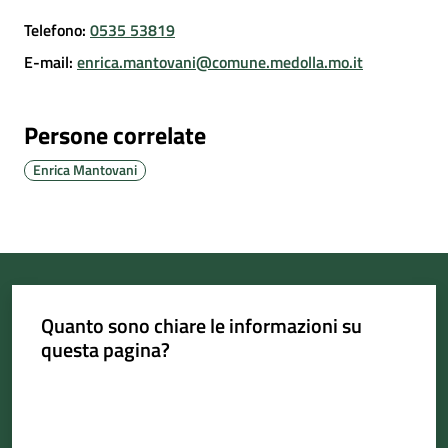
Telefono
:
0535 53819
E-mail
:
enrica.mantovani@comune.medolla.mo.it
Portale
Associazioni
Persone correlate
Enrica Mantovani
Newsletter
Prenota
appuntamento
Sportello
Quanto sono chiare le informazioni su
telematico
questa pagina?
SUE
Valuta da 1 a 5 stelle
Tutti
gli