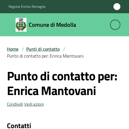
Vai al contenuto
Vai alla navigazione
Vai al footer
Regione Emilia-Romagna
Comune
Comune di Medolla
di
Medolla
Home
/
Punti di contatto
/
Punto di contatto per: Enrica Mantovani
Amministrazione
Punto di contatto per:
Salta al contenuto
Novità
Enrica Mantovani
Servizi
Condividi
Vedi azioni
Vivere
il
Comune
Contatti