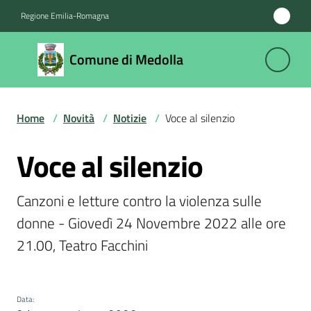
Vai al contenuto
Vai alla navigazione
Vai al footer
Regione Emilia-Romagna
Comune
Comune di Medolla
di
Medolla
Home
/
Novità
/
Notizie
/
Voce al silenzio
Amministrazione
Voce al silenzio
Salta al contenuto
Novità
Canzoni e letture contro la violenza sulle 
Menu selezionato
donne - Giovedì 24 Novembre 2022 alle ore 
Servizi
21.00, Teatro Facchini
Vivere
il
Comune
Data
: