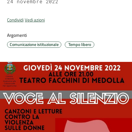
24 novembre 2022
Condividi
Vedi azioni
Portale
Argomenti
Associazioni
Comunicazione istituzionale
Tempo libero
Newsletter
Prenota
appuntamento
Sportello
telematico
SUE
Tutti
gli