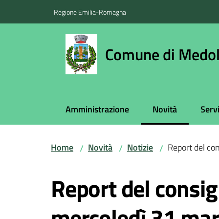
Vai al contenuto
Vai alla navigazione
Vai al footer
Regione Emilia-Romagna
Comune di Medol
Amministrazione
Novità
Servi
Menu selezionato
Home
Novità
Notizie
Report del co
/
/
/
Salta al contenuto
Report del consig
mercoledì 31 ma