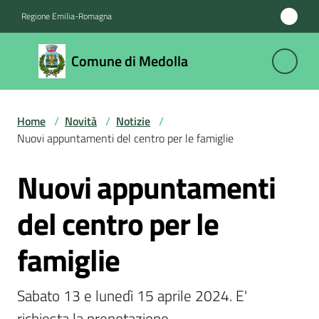
Vai al contenuto
Vai alla navigazione
Vai al footer
Regione Emilia-Romagna
Comune
Comune di Medolla
di
Medolla
Home
/
Novità
/
Notizie
/
Nuovi appuntamenti del centro per le famiglie
Amministrazione
Nuovi appuntamenti
Salta al contenuto
Novità
Menu selezionato
del centro per le
Servizi
famiglie
Vivere
il
Sabato 13 e lunedì 15 aprile 2024. E' 
Comune
richiesta la prenotazione.