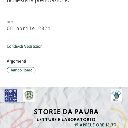
Data
:
08 aprile 2024
Portale
Associazioni
Condividi
Vedi azioni
Newsletter
Argomenti
Prenota
Tempo libero
appuntamento
Sportello
telematico
SUE
Tutti
gli