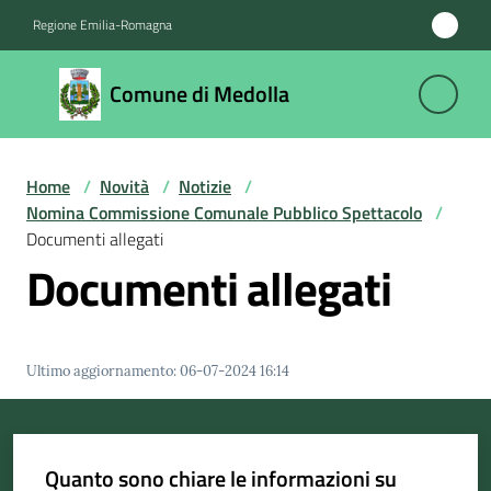
Vai al contenuto
Vai alla navigazione
Vai al footer
Regione Emilia-Romagna
Comune
Comune di Medolla
di
Medolla
Home
/
Novità
/
Notizie
/
Nomina Commissione Comunale Pubblico Spettacolo
/
Amministrazione
Documenti allegati
Documenti allegati
Novità
Menu selezionato
Servizi
Ultimo aggiornamento
:
06-07-2024 16:14
Vivere
il
Comune
Quanto sono chiare le informazioni su