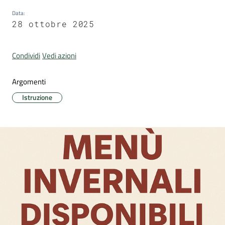
Data
:
28 ottobre 2025
Portale
Condividi
Vedi azioni
Associazioni
Argomenti
Newsletter
Istruzione
Prenota
appuntamento
Sportello
telematico
SUE
Tutti
gli