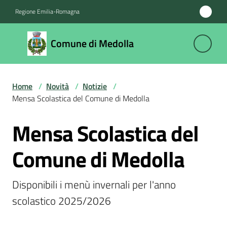
Vai al contenuto
Vai alla navigazione
Vai al footer
Regione Emilia-Romagna
Comune
Comune di Medolla
di
Medolla
Home
/
Novità
/
Notizie
/
Mensa Scolastica del Comune di Medolla
Amministrazione
Mensa Scolastica del
Salta al contenuto
Novità
Menu selezionato
Comune di Medolla
Servizi
Disponibili i menù invernali per l'anno 
Vivere
scolastico 2025/2026
il
Comune