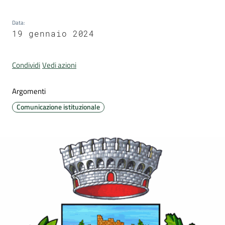
Data
:
19 gennaio 2024
Portale
Associazioni
Condividi
Vedi azioni
Argomenti
Newsletter
Comunicazione istituzionale
Prenota
appuntamento
Sportello
telematico
SUE
Tutti
gli