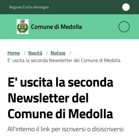
Vai al contenuto
Vai alla navigazione
Vai al footer
Regione Emilia-Romagna
Comune
Comune di Medolla
di
Medolla
Home
/
Novità
/
Notizie
/
E' uscita la seconda Newsletter del Comune di Medolla
Amministrazione
E' uscita la seconda
Salta al contenuto
Novità
Menu selezionato
Newsletter del
Servizi
Comune di Medolla
Vivere
il
All'interno il link per iscriversi o disiscriversi
Comune