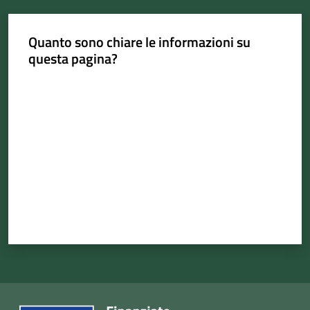
Quanto sono chiare le informazioni su
questa pagina?
Portale
Valuta da 1 a 5 stelle
Associazioni
Newsletter
Prenota
appuntamento
Sportello
telematico
SUE
Tutti
gli