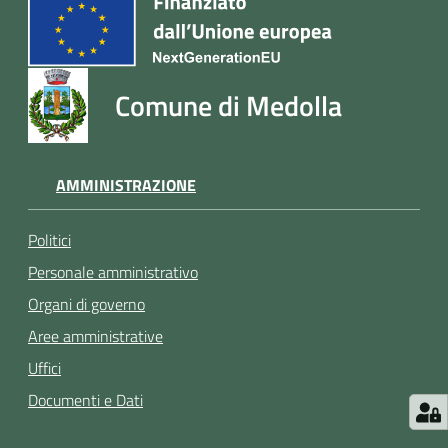
argomenti
Comune di Medolla
Seguici
su
AMMINISTRAZIONE
Politici
Personale amministrativo
Organi di governo
Aree amministrative
Uffici
Documenti e Dati