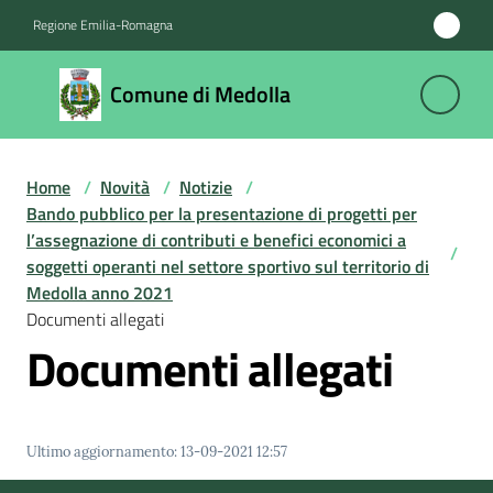
Vai al contenuto
Vai alla navigazione
Vai al footer
Regione Emilia-Romagna
Comune
Comune di Medolla
di
Medolla
Home
/
Novità
/
Notizie
/
Bando pubblico per la presentazione di progetti per
Amministrazione
l’assegnazione di contributi e benefici economici a
/
soggetti operanti nel settore sportivo sul territorio di
Medolla anno 2021
Novità
Documenti allegati
Menu selezionato
Documenti allegati
Servizi
Vivere
il
Ultimo aggiornamento
:
13-09-2021 12:57
Comune