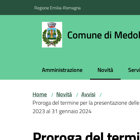
Vai al contenuto
Vai alla navigazione
Vai al footer
Regione Emilia-Romagna
Comune di Medol
Amministrazione
Novità
Servi
Menu selezionato
Home
Novità
Avvisi
/
/
/
Proroga del termine per la presentazione delle 
2023 al 31 gennaio 2024
Salta al contenuto
Proroga del termi