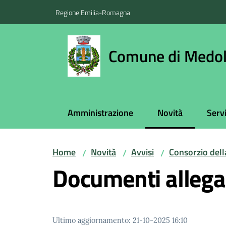
Vai al contenuto
Vai alla navigazione
Vai al footer
Regione Emilia-Romagna
Comune di Medol
Amministrazione
Novità
Servi
Menu selezionato
Home
Novità
Avvisi
Consorzio dell
/
/
/
Documenti allega
Ultimo aggiornamento
:
21-10-2025 16:10