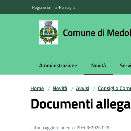
Vai al contenuto
Vai alla navigazione
Vai al footer
Regione Emilia-Romagna
Comune di Medol
Amministrazione
Novità
Servi
Menu selezionato
Home
Novità
Avvisi
Consiglio Com
/
/
/
Documenti allega
Ultimo aggiornamento
:
20-06-2026 11:39