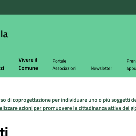
la
Vivere il
Portale
Pren
zi
Comune
Associazioni
Newsletter
app
rso di coprogettazione per individuare uno o più soggetti d
realizzare azioni per promuovere la cittadinanza attiva dei g
ti