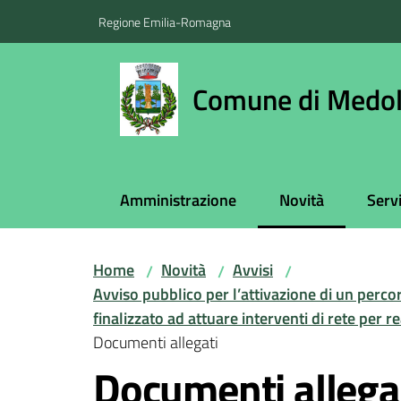
Vai al contenuto
Vai alla navigazione
Vai al footer
Regione Emilia-Romagna
Comune di Medol
Amministrazione
Novità
Servi
Menu selezionato
Home
Novità
Avvisi
/
/
/
Avviso pubblico per l’attivazione di un perco
finalizzato ad attuare interventi di rete per 
Documenti allegati
Documenti allega