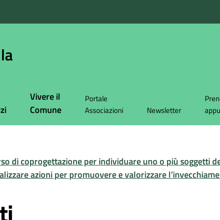
la
Vivere il
Portale
Pren
zi
Comune
Associazioni
Newsletter
app
rso di coprogettazione per individuare uno o più soggetti d
realizzare azioni per promuovere e valorizzare l’invecchiame
ti