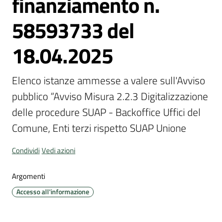
finanziamento n.
58593733 del
18.04.2025
Portale
Associazioni
Elenco istanze ammesse a valere sull'Avviso 
Newsletter
pubblico “Avviso Misura 2.2.3 Digitalizzazione 
delle procedure SUAP - Backoffice Uffici del 
Prenota
Comune, Enti terzi rispetto SUAP Unione
appuntamento
Condividi
Vedi azioni
Sportello
telematico
Argomenti
SUE
Accesso all'informazione
Tutti
gli