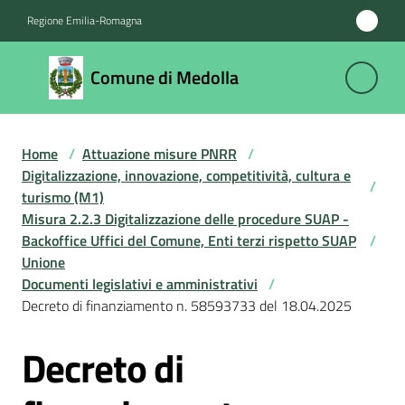
Vai al contenuto
Vai alla navigazione
Vai al footer
Regione Emilia-Romagna
Comune
Comune di Medolla
di
Medolla
Home
/
Attuazione misure PNRR
/
Digitalizzazione, innovazione, competitività, cultura e
/
Amministrazione
turismo (M1)
Misura 2.2.3 Digitalizzazione delle procedure SUAP -
Backoffice Uffici del Comune, Enti terzi rispetto SUAP
/
Novità
Unione
Documenti legislativi e amministrativi
/
Servizi
Decreto di finanziamento n. 58593733 del 18.04.2025
Vivere
Decreto di
Salta al contenuto
il
Comune