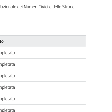
Nazionale dei Numeri Civici e delle Strade
to
pletata
pletata
pletata
pletata
pletata
pletata