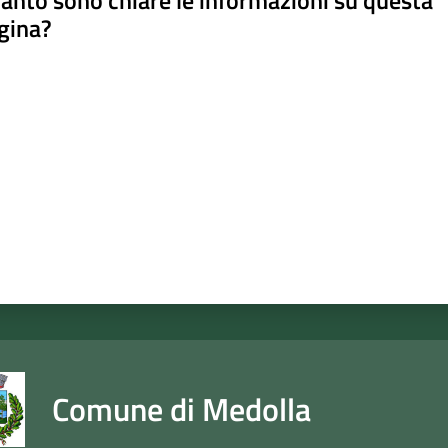
anto sono chiare le informazioni su questa
gina?
a da 1 a 5 stelle
Comune di Medolla