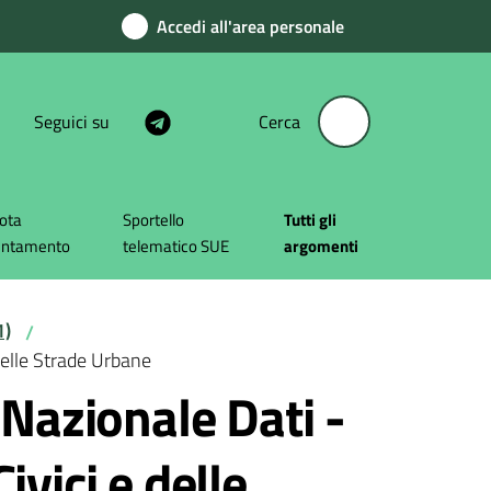
Accedi all'area personale
Seguici su
Cerca
ota
Sportello
Tutti gli
untamento
telematico SUE
argomenti
1)
/
elle Strade Urbane
Nazionale Dati -
vici e delle