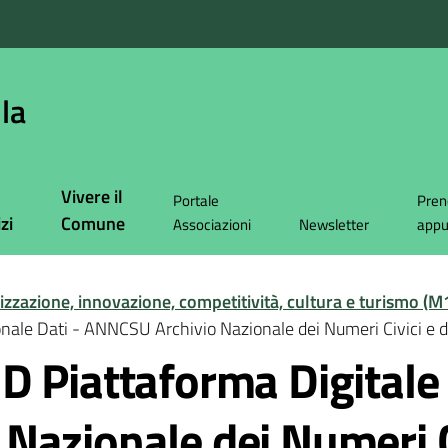
la
Vivere il
Portale
Pren
zi
Comune
Associazioni
Newsletter
app
lizzazione, innovazione, competitività, cultura e turismo (M
nale Dati - ANNCSU Archivio Nazionale dei Numeri Civici e d
 Piattaforma Digitale 
azionale dei Numeri Ci