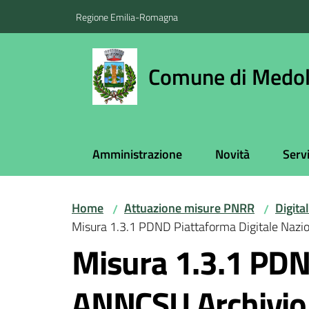
Vai al contenuto
Vai alla navigazione
Vai al footer
Regione Emilia-Romagna
Comune di Medol
Amministrazione
Novità
Servi
Home
Attuazione misure PNRR
Digita
/
/
Misura 1.3.1 PDND Piattaforma Digitale Nazio
Misura 1.3.1 PDND
ANNCSU Archivio N