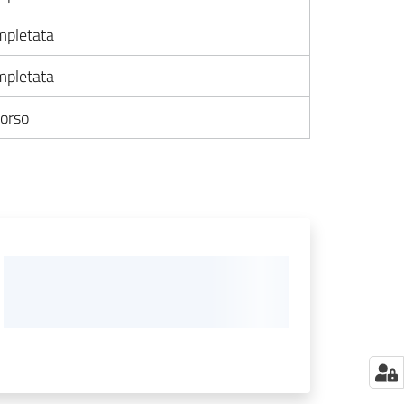
pletata
pletata
corso