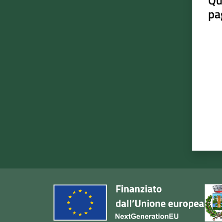
Qu
pa
Valut