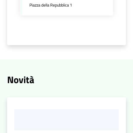
Piazza della Repubblica 1
Portale
Associazioni
Newsletter
Prenota
Novità
appuntamento
Sportello
telematico
SUE
Tutti
gli