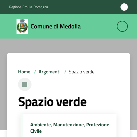
Vai al contenuto
Vai alla navigazione
Vai al footer
Regione Emilia-Romagna
Comune
Comune di Medolla
di
Medolla
Amministrazione
Home
/
Argomenti
/
Spazio verde
Novità
Spazio verde
Servizi
Vivere
il
Ambiente, Manutenzione, Protezione
Comune
Civile