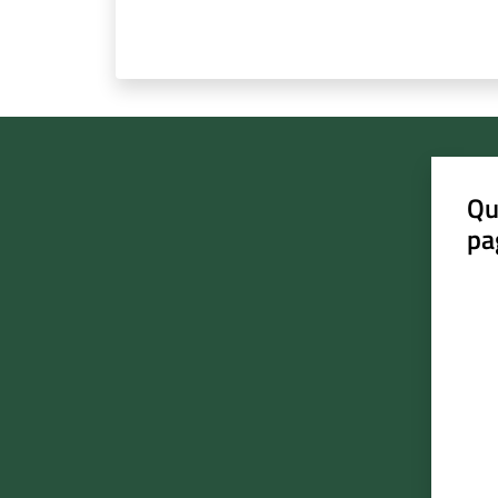
Qu
pa
Valut