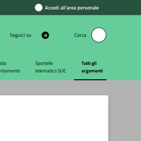
Accedi all'area personale
Seguici su
Cerca
ota
Sportello
Tutti gli
Menu selezionato
untamento
telematico SUE
argomenti