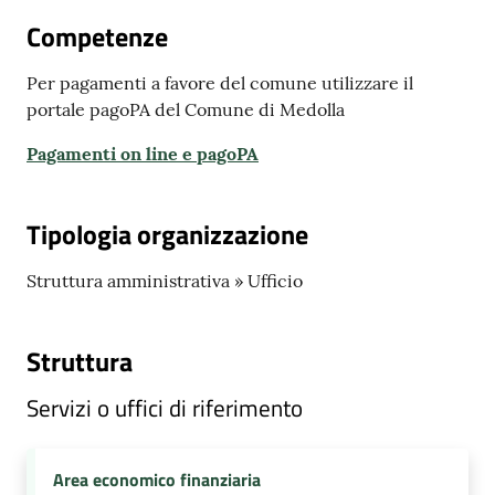
Competenze
Per pagamenti a favore del comune utilizzare il
portale pagoPA del Comune di Medolla
Portale
Associazioni
Pagamenti on line e pagoPA
Newsletter
Tipologia organizzazione
Prenota
Struttura amministrativa » Ufficio
appuntamento
Sportello
Struttura
telematico
SUE
Servizi o uffici di riferimento
Tutti
Area economico finanziaria
gli