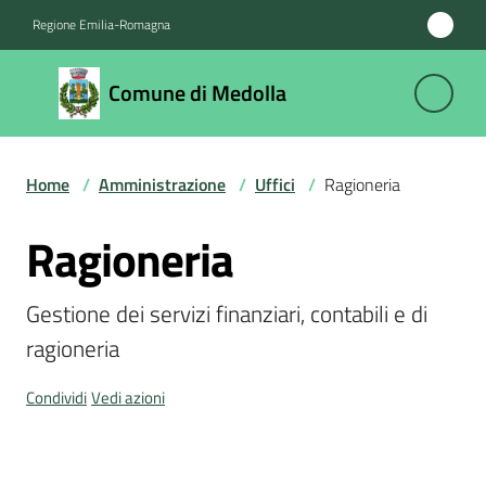
Vai al contenuto
Vai alla navigazione
Vai al footer
Regione Emilia-Romagna
Comune
Comune di Medolla
di
Medolla
Home
/
Amministrazione
/
Uffici
/
Ragioneria
Amministrazione
Ragioneria
Salta al contenuto
Menu selezionato
Novità
Gestione dei servizi finanziari, contabili e di 
ragioneria 
Servizi
Condividi
Vedi azioni
Vivere
il
Comune