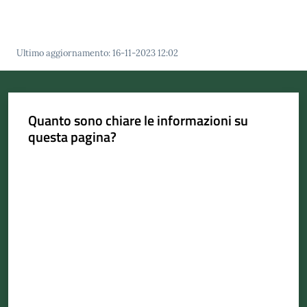
Menu selezionato
Ultimo aggiornamento
:
16-11-2023 12:02
Portale
Associazioni
Quanto sono chiare le informazioni su
Newsletter
questa pagina?
Valuta da 1 a 5 stelle
Prenota
appuntamento
Sportello
telematico
SUE
Tutti
gli