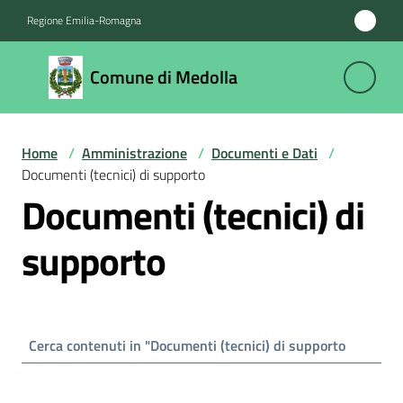
Vai al contenuto
Vai alla navigazione
Vai al footer
Regione Emilia-Romagna
Comune
Comune di Medolla
di
Medolla
Home
/
Amministrazione
/
Documenti e Dati
/
Documenti (tecnici) di supporto
Amministrazione
Documenti (tecnici) di
Menu selezionato
Novità
supporto
Servizi
Vivere
il
Comune