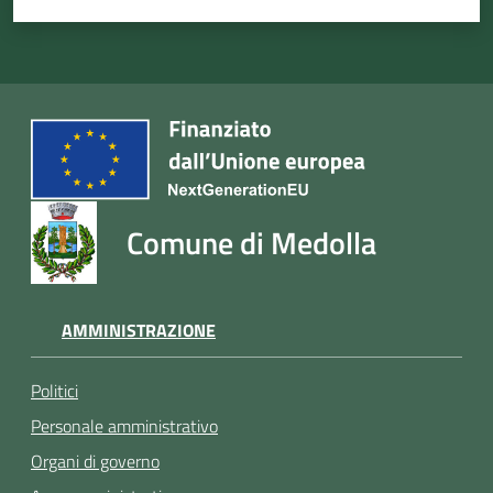
argomenti
Seguici
su
Comune di Medolla
AMMINISTRAZIONE
Politici
Personale amministrativo
Organi di governo