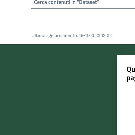
Ultimo aggiornamento
:
16-11-2023 12:02
Qu
pa
Valut