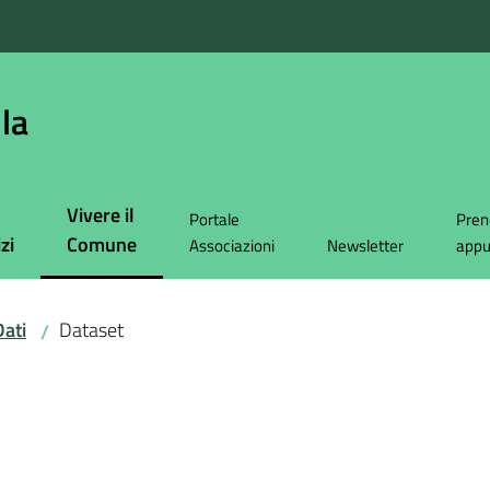
la
Vivere il
Portale
Pren
Menu selezionato
zi
Comune
Associazioni
Newsletter
app
ati
Dataset
/