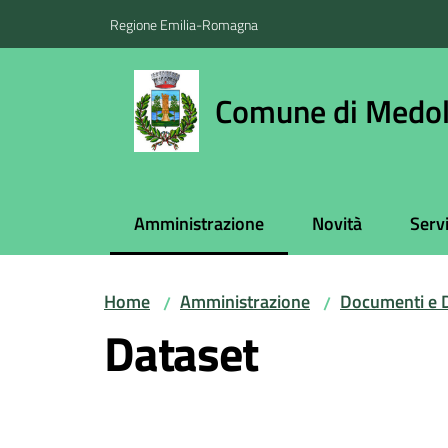
Vai al contenuto
Vai alla navigazione
Vai al footer
Regione Emilia-Romagna
Comune di Medol
Amministrazione
Novità
Servi
Menu selezionato
Home
Amministrazione
Documenti e D
/
/
Dataset