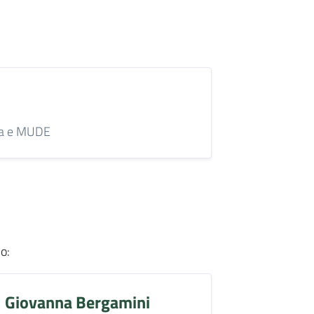
ica e MUDE
io
:
Giovanna Bergamini