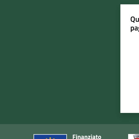
Qu
pa
Valut