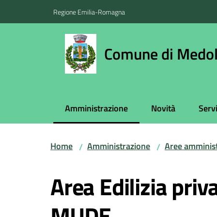
Vai al contenuto
Vai alla navigazione
Vai al footer
Regione Emilia-Romagna
Comune di Medol
Amministrazione
Novità
Servi
Menu selezionato
Home
Amministrazione
Aree amminist
/
/
Salta al contenuto
Area Edilizia priv
MUDE