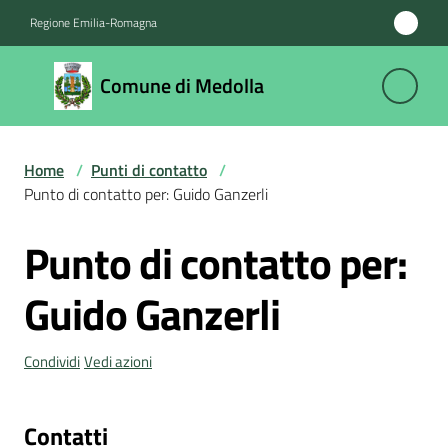
Vai al contenuto
Vai alla navigazione
Vai al footer
Regione Emilia-Romagna
Comune
Comune di Medolla
di
Medolla
Home
/
Punti di contatto
/
Punto di contatto per: Guido Ganzerli
Amministrazione
Punto di contatto per:
Salta al contenuto
Novità
Guido Ganzerli
Servizi
Condividi
Vedi azioni
Vivere
il
Comune
Contatti