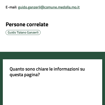
E-mail
:
guido.ganzerli@comune.medolla.mo.it
Persone correlate
Portale
Associazioni
Guido Tiziano Ganzerli
Newsletter
Prenota
appuntamento
Quanto sono chiare le informazioni su
questa pagina?
Sportello
telematico
Valuta da 1 a 5 stelle
SUE
Tutti
gli